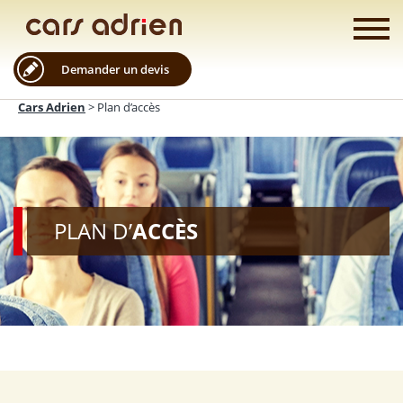
Demander un devis
Cars Adrien
>
Plan d’accès
PLAN D’
ACCÈS